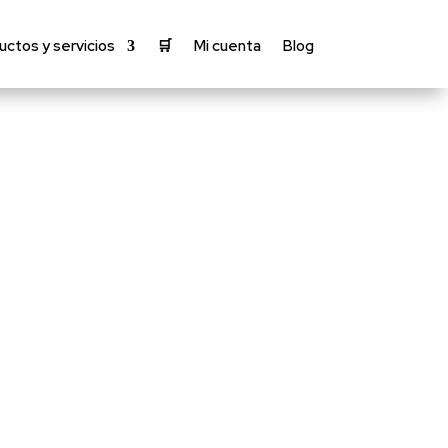
uctos y servicios
🛒
Mi cuenta
Blog