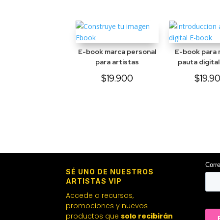
Productos relacionados
E-book marca personal
E-book para 
para artistas
pauta digita
$
19.900
$
19.9
SÉ UNO DE NUESTROS
ARTISTAS VIP
Accede a recursos,
promociones y nuevos
productos que
solo recibirán