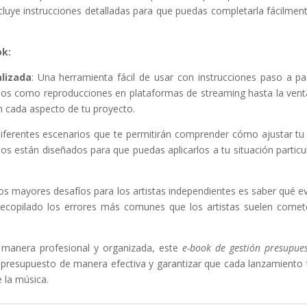
luye instrucciones detalladas para que puedas completarla fácilmente
ok:
alizada
: Una herramienta fácil de usar con instrucciones paso a p
os como reproducciones en plataformas de streaming hasta la venta
en cada aspecto de tu proyecto.
iferentes escenarios que te permitirán comprender cómo ajustar t
s están diseñados para que puedas aplicarlos a tu situación particul
los mayores desafíos para los artistas independientes es saber qué ev
ecopilado los errores más comunes que los artistas suelen comet
e manera profesional y organizada, este
e-book de gestión presupue
tu presupuesto de manera efectiva y garantizar que cada lanzamiento 
 la música.