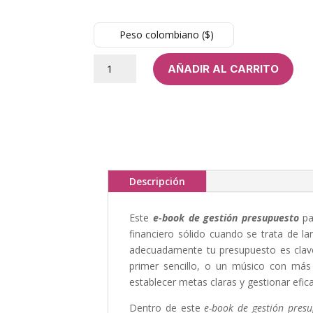
Peso colombiano ($)
E-
AÑADIR AL CARRITO
book
de
gestión
presupuesto
para
músicos
cantidad
Descripción
Este
e-book de gestión presupuesto
pa
financiero sólido cuando se trata de l
adecuadamente tu presupuesto es clave
primer sencillo, o un músico con más 
establecer metas claras y gestionar efic
Dentro de este
e-book de gestión presu